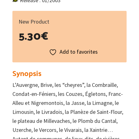
Release : 01/2003
New Product
5.30
€
Add to favorites
Synopsis
L’Auvergne, Brive, les “cheyres”, la Combraille,
Condat-en-Féniers, les Couzes, Égletons, Franc-
Alleu et Nigremontois, la Jasse, la Limagne, le
Limousin, le Livradois, la Planèze de Saint-Flour,
le plateau de Millevaches, le Plomb du Cantal,
Uzerche, le Vercors, le Vivarais, la Xaintrie…
Autant de communes, de lieux-dits, de rivières