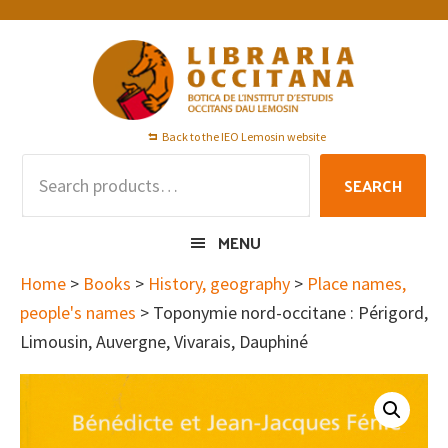
Skip
Skip
Skip
to
to
to
primary
main
footer
navigation
content
Back to the IEO Lemosin website
Search
SEARCH
for:
MENU
Home
>
Books
>
History, geography
>
Place names,
people's names
> Toponymie nord-occitane : Périgord,
Limousin, Auvergne, Vivarais, Dauphiné