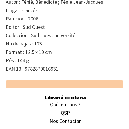
Autor : Fénié, Bénédicte ; Fénié Jean-Jacques
Linga : Francés
Parucion : 2006
Editor : Sud Ouest
Colleccion : Sud Ouest université
Nb de pajas : 123
Format : 12,5 x 19 cm
Pés : 144 g
EAN 13 : 9782879016931
Footer
Librariá occitana
Quí sem-nos ?
QSP
Nos Contactar