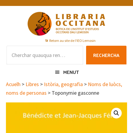
Skip
Skip
Skip
to
to
to
primary
main
footer
navigation
content
Retorn au site de l'IEO Lemosin
Rechercha
RECHERCHA
per
:
MENUT
Acuelh
>
Libres
>
Istòria, geografia
>
Noms de luòcs,
noms de personas
> Toponymie gasconne