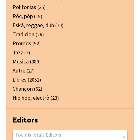
Polifonias
(35)
Ròc, pòp
(19)
Eskà, reggae, dub
(19)
Tradicion
(26)
Promòs
(52)
Jazz
(7)
Musica
(389)
Autre
(27)
Libres
(2051)
Chançon
(62)
Hip hop, electrò
(23)
Editors
Tot(a)s lo(a)s Editors