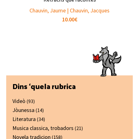
Chauvin, Jaume | Chauvin, Jacques
10.00
€
Primary
Dins ‘quela rubrica
Sidebar
Videò
(93)
Jòunessa
(14)
Literatura
(34)
Musica classica, trobadors
(21)
Novela tradicion
(158)