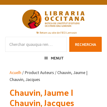
Skip
Skip
Skip
to
to
to
primary
main
footer
navigation
content
Retorn au site de l'IEO Lemosin
Rechercha
RECHERCHA
per
:
MENUT
Acuelh
/ Product Auteurs / Chauvin, Jaume |
Chauvin, Jacques
Chauvin, Jaume |
Chauvin, Jacques