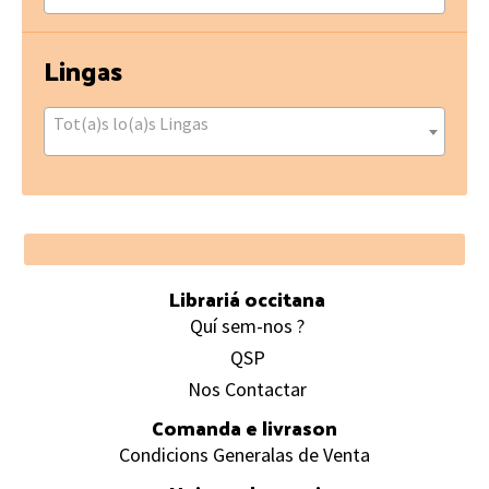
Lingas
Tot(a)s lo(a)s Lingas
Footer
Librariá occitana
Quí sem-nos ?
QSP
Nos Contactar
Comanda e livrason
Condicions Generalas de Venta