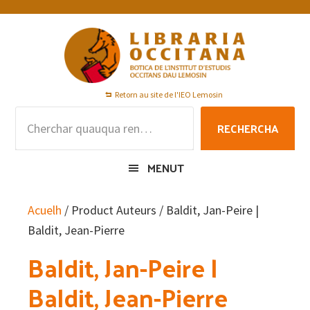
Skip
Skip
Skip
to
to
to
primary
main
footer
navigation
content
Retorn au site de l'IEO Lemosin
Rechercha
RECHERCHA
per
:
MENUT
Acuelh
/ Product Auteurs / Baldit, Jan-Peire |
Baldit, Jean-Pierre
Baldit, Jan-Peire |
Baldit, Jean-Pierre