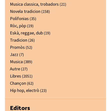
Musica classica, trobadors
(21)
Novela tradicion
(158)
Polifonias
(35)
Ròc, pòp
(19)
Eskà, reggae, dub
(19)
Tradicion
(26)
Promòs
(52)
Jazz
(7)
Musica
(389)
Autre
(27)
Libres
(2051)
Chançon
(62)
Hip hop, electrò
(23)
Editors