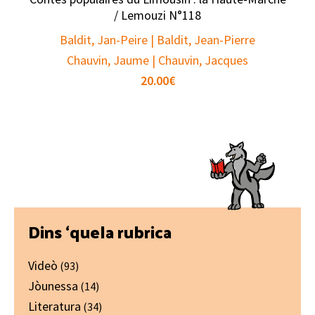
/ Lemouzi N°118
Baldit, Jan-Peire | Baldit, Jean-Pierre
Chauvin, Jaume | Chauvin, Jacques
20.00
€
Primary
Dins ‘quela rubrica
Sidebar
Videò
(93)
Jòunessa
(14)
Literatura
(34)