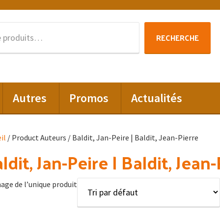
Recherche
RECHERCHE
pour :
Autres
Promos
Actualités
il
/ Product Auteurs / Baldit, Jan-Peire | Baldit, Jean-Pierre
ldit, Jan-Peire | Baldit, Jean-
hage de l’unique produit