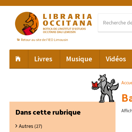
Passer
Passer
Passer
à
au
au
la
contenu
pied
navigation
principal
de
principale
page
Retour au site de l'IEO Limousin
Livres
Musique
Vidéos
Accue
Ba
Barre
Dans cette rubrique
Affic
latérale
Autres
principale
(27)