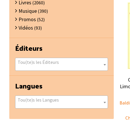
Livres
(2060)
Musique
(390)
Promos
(52)
Vidéos
(93)
Éditeurs
Tou(te)s les Éditeurs
Langues
Limo
Tou(te)s les Langues
Baldi
Ch