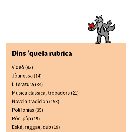
Primary
Dins ‘quela rubrica
Sidebar
Videò
(93)
Jòunessa
(14)
Literatura
(34)
Musica classica, trobadors
(21)
Novela tradicion
(158)
Polifonias
(35)
Ròc, pòp
(19)
Eskà, reggae, dub
(19)