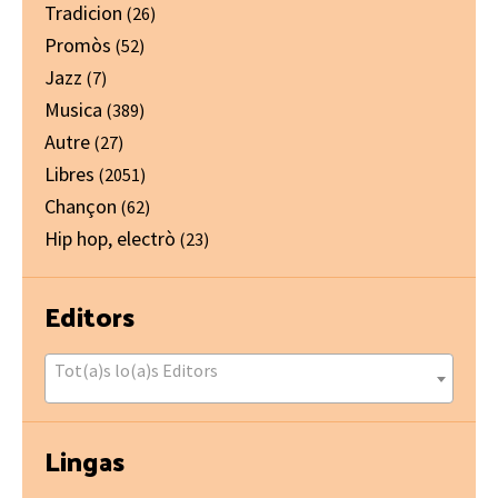
Tradicion
(26)
Promòs
(52)
Jazz
(7)
Musica
(389)
Autre
(27)
Libres
(2051)
Chançon
(62)
Hip hop, electrò
(23)
Editors
Tot(a)s lo(a)s Editors
Lingas