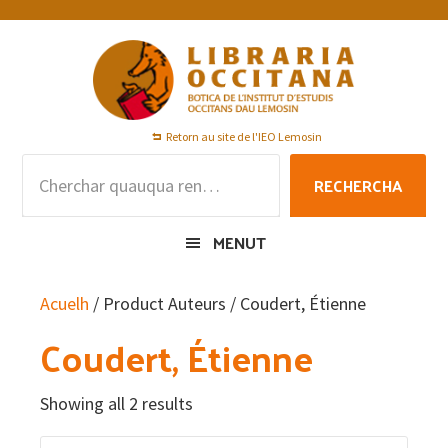
Skip
Skip
Skip
to
to
to
primary
main
footer
navigation
content
Retorn au site de l'IEO Lemosin
Rechercha
RECHERCHA
per
:
MENUT
Acuelh
/ Product Auteurs / Coudert, Étienne
Coudert, Étienne
Showing all 2 results