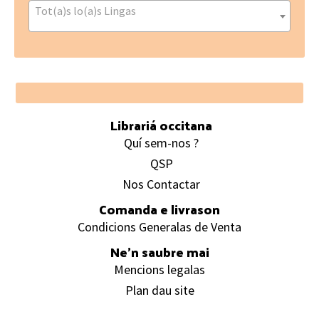
Tot(a)s lo(a)s Lingas
Footer
Librariá occitana
Quí sem-nos ?
QSP
Nos Contactar
Comanda e livrason
Condicions Generalas de Venta
Ne’n saubre mai
Mencions legalas
Plan dau site