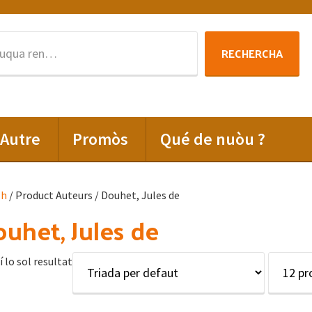
Rechercha
RECHERCHA
per
:
Autre
Promòs
Qué de nuòu ?
lh
/ Product Auteurs / Douhet, Jules de
uhet, Jules de
í lo sol resultat