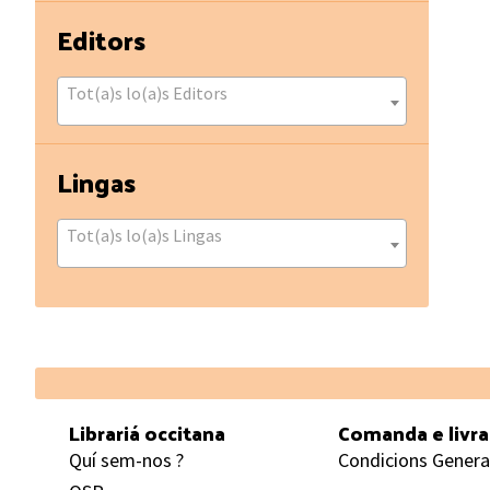
Editors
Tot(a)s lo(a)s Editors
Lingas
Tot(a)s lo(a)s Lingas
Footer
Librariá occitana
Comanda e livr
Quí sem-nos ?
Condicions Genera