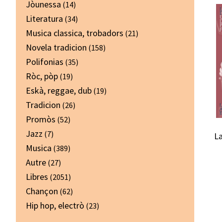
Jòunessa
(14)
Literatura
(34)
Musica classica, trobadors
(21)
Novela tradicion
(158)
Polifonias
(35)
Ròc, pòp
(19)
Eskà, reggae, dub
(19)
Tradicion
(26)
Promòs
(52)
Jazz
(7)
La
Musica
(389)
Autre
(27)
Libres
(2051)
Chançon
(62)
Hip hop, electrò
(23)