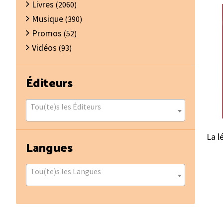
Livres
(2060)
Musique
(390)
Promos
(52)
Vidéos
(93)
Éditeurs
Tou(te)s les Éditeurs
La l
Langues
Tou(te)s les Langues