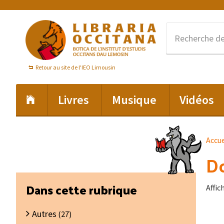
Passer
Passer
Passer
à
au
au
la
contenu
pied
navigation
principal
de
principale
page
Retour au site de l'IEO Limousin
Livres
Musique
Vidéos
Accue
Do
Barre
Dans cette rubrique
Affic
latérale
Autres
principale
(27)