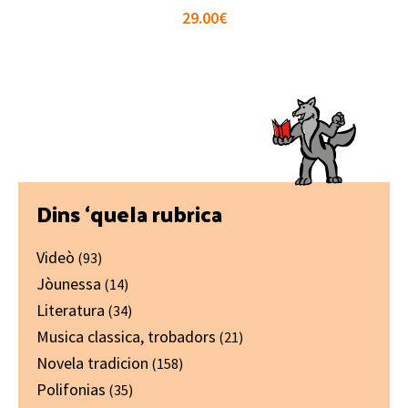
29.00
€
Primary
Dins ‘quela rubrica
Sidebar
Videò
(93)
Jòunessa
(14)
Literatura
(34)
Musica classica, trobadors
(21)
Novela tradicion
(158)
Polifonias
(35)