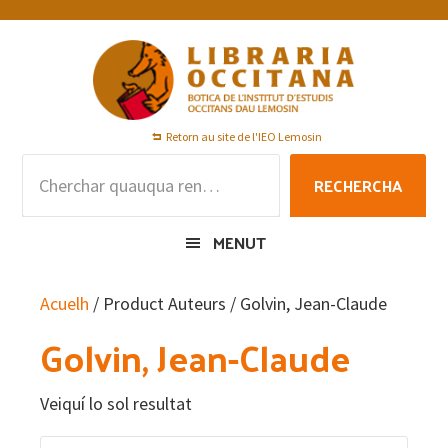
Skip
Skip
Skip
to
to
to
primary
main
footer
navigation
content
Retorn au site de l'IEO Lemosin
Rechercha
RECHERCHA
per
:
MENUT
Acuelh
/ Product Auteurs / Golvin, Jean-Claude
Golvin, Jean-Claude
Veiquí lo sol resultat