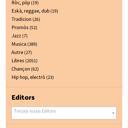
Ròc, pòp
(19)
Eskà, reggae, dub
(19)
Tradicion
(26)
Promòs
(52)
Jazz
(7)
Musica
(389)
Autre
(27)
Libres
(2051)
Chançon
(62)
Hip hop, electrò
(23)
Editors
Tot(a)s lo(a)s Editors