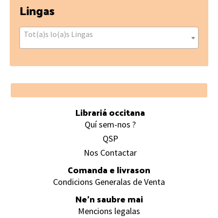
Lingas
Tot(a)s lo(a)s Lingas
Footer
Librariá occitana
Quí sem-nos ?
QSP
Nos Contactar
Comanda e livrason
Condicions Generalas de Venta
Ne’n saubre mai
Mencions legalas