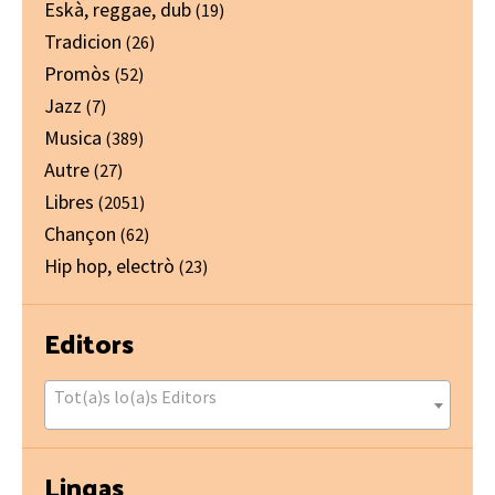
Eskà, reggae, dub
(19)
Tradicion
(26)
Promòs
(52)
Jazz
(7)
Musica
(389)
Autre
(27)
Libres
(2051)
Chançon
(62)
Hip hop, electrò
(23)
Editors
Tot(a)s lo(a)s Editors
Lingas