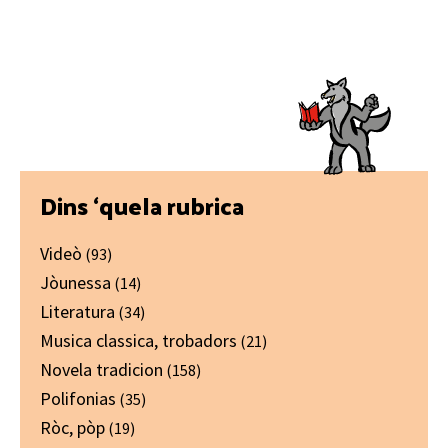
Primary
Dins ‘quela rubrica
Sidebar
Videò
(93)
Jòunessa
(14)
Literatura
(34)
Musica classica, trobadors
(21)
Novela tradicion
(158)
Polifonias
(35)
Ròc, pòp
(19)