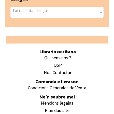
Tot(a)s lo(a)s Lingas
Footer
Librariá occitana
Quí sem-nos ?
QSP
Nos Contactar
Comanda e livrason
Condicions Generalas de Venta
Ne’n saubre mai
Mencions legalas
Plan dau site