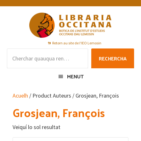
Skip
Skip
Skip
to
to
to
primary
main
footer
navigation
content
Retorn au site de l'IEO Lemosin
Rechercha
RECHERCHA
per
:
MENUT
Acuelh
/ Product Auteurs / Grosjean, François
Grosjean, François
Veiquí lo sol resultat