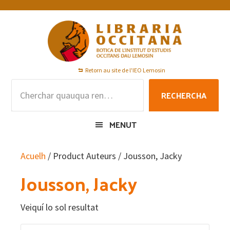
Skip
Skip
Skip
to
to
to
primary
main
footer
navigation
content
Retorn au site de l'IEO Lemosin
Rechercha
RECHERCHA
per
:
MENUT
Acuelh
/ Product Auteurs / Jousson, Jacky
Jousson, Jacky
Veiquí lo sol resultat