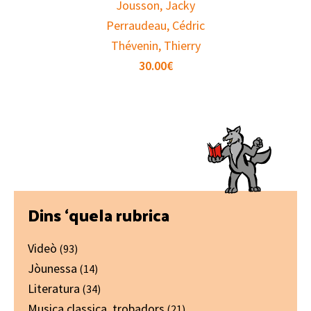
Jousson, Jacky
Perraudeau, Cédric
Thévenin, Thierry
30.00
€
Primary
Dins ‘quela rubrica
Sidebar
Videò
(93)
Jòunessa
(14)
Literatura
(34)
Musica classica, trobadors
(21)