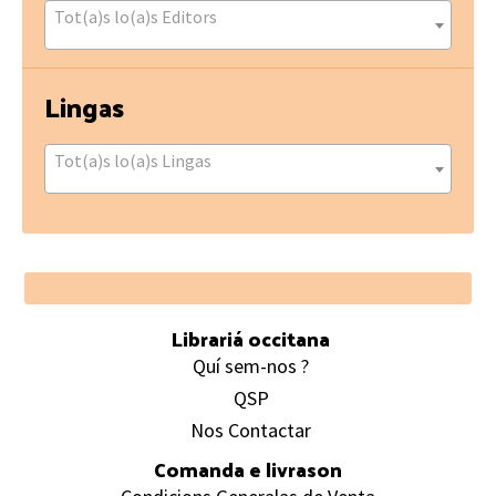
Tot(a)s lo(a)s Editors
Lingas
Tot(a)s lo(a)s Lingas
Footer
Librariá occitana
Quí sem-nos ?
QSP
Nos Contactar
Comanda e livrason