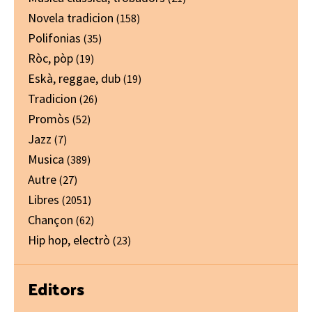
Novela tradicion
(158)
Polifonias
(35)
Ròc, pòp
(19)
Eskà, reggae, dub
(19)
Tradicion
(26)
Promòs
(52)
Jazz
(7)
Musica
(389)
Autre
(27)
Libres
(2051)
Chançon
(62)
Hip hop, electrò
(23)
Editors