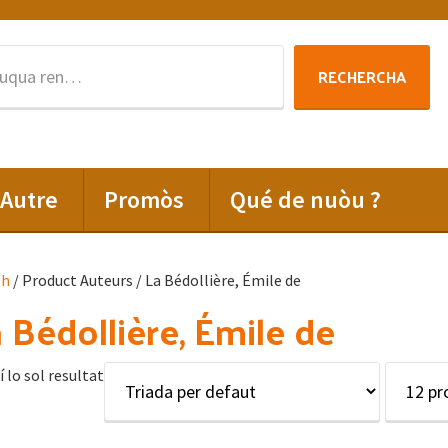
Rechercha
RECHERCHA
per
:
Autre
Promòs
Qué de nuòu ?
lh
/ Product Auteurs / La Bédollière, Émile de
 Bédollière, Émile de
í lo sol resultat