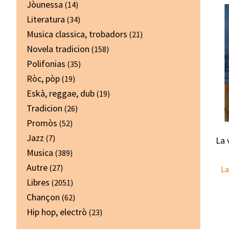
Jòunessa
(14)
Literatura
(34)
Musica classica, trobadors
(21)
Novela tradicion
(158)
Polifonias
(35)
Ròc, pòp
(19)
Eskà, reggae, dub
(19)
Tradicion
(26)
Promòs
(52)
Jazz
(7)
La 
Musica
(389)
Autre
(27)
La
Libres
(2051)
Chançon
(62)
Hip hop, electrò
(23)