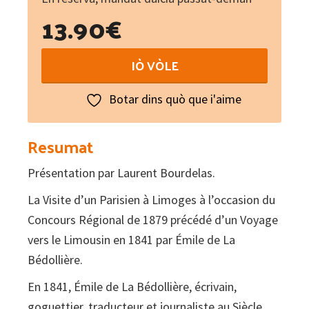
13.90
€
La
IÒ VÒLE
visite
d'un
Botar dins quò que i'aime
Parisien
à
Resumat
Limoges
Présentation par Laurent Bourdelas.
quantity
La Visite d’un Parisien à Limoges à l’occasion du
Concours Régional de 1879 précédé d’un Voyage
vers le Limousin en 1841 par Émile de La
Bédollière.
En 1841, Émile de La Bédollière, écrivain,
goguettier, traducteur et journaliste au Siècle,