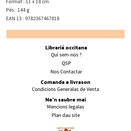
Format : 11 x 18 cm
Pés : 144 g
EAN 13 : 9782367467818
Footer
Librariá occitana
Quí sem-nos ?
QSP
Nos Contactar
Comanda e livrason
Condicions Generalas de Venta
Ne’n saubre mai
Mencions legalas
Plan dau site