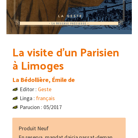
La visite d’un Parisien
à Limoges
La Bédollière, Émile de
Editor :
Geste
Linga :
français
Parucion : 05/2017
Produit Neuf
En reserva, mandat daicia passat-deman