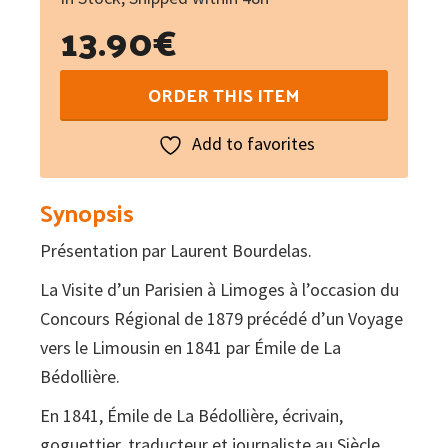
13.90
€
La
ORDER THIS ITEM
visite
d'un
Add to favorites
Parisien
à
Synopsis
Limoges
Présentation par Laurent Bourdelas.
quantity
La Visite d’un Parisien à Limoges à l’occasion du
Concours Régional de 1879 précédé d’un Voyage
vers le Limousin en 1841 par Émile de La
Bédollière.
En 1841, Émile de La Bédollière, écrivain,
goguettier, traducteur et journaliste au Siècle,