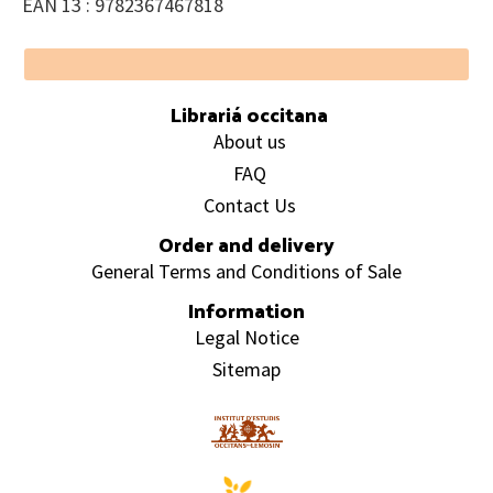
EAN 13 : 9782367467818
Footer
Librariá occitana
About us
FAQ
Contact Us
Order and delivery
General Terms and Conditions of Sale
Information
Legal Notice
Sitemap