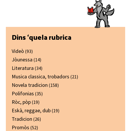
Primary
Dins ‘quela rubrica
Sidebar
Videò
(93)
Jòunessa
(14)
Literatura
(34)
Musica classica, trobadors
(21)
Novela tradicion
(158)
Polifonias
(35)
Ròc, pòp
(19)
Eskà, reggae, dub
(19)
Tradicion
(26)
Promòs
(52)