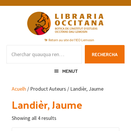
Skip
Skip
Skip
to
to
to
primary
main
footer
navigation
content
Retorn au site de l'IEO Lemosin
Rechercha
RECHERCHA
per
:
MENUT
Acuelh
/ Product Auteurs / Landièr, Jaume
Landièr, Jaume
Showing all 4 results