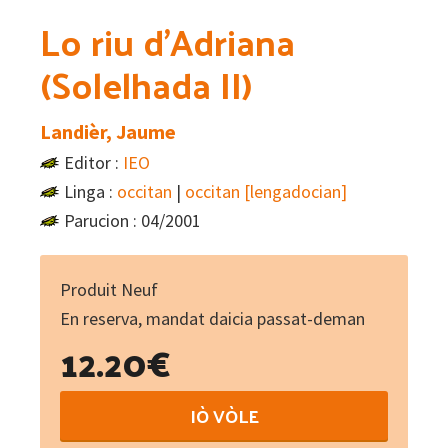
Lo riu d’Adriana
(Solelhada II)
Landièr, Jaume
Editor :
IEO
Linga :
occitan
|
occitan [lengadocian]
Parucion : 04/2001
Produit Neuf
En reserva, mandat daicia passat-deman
12.20
€
Lo
IÒ VÒLE
riu