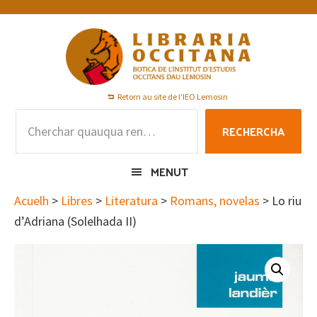
Skip
Skip
Skip
to
to
to
primary
main
footer
navigation
content
Retorn au site de l'IEO Lemosin
Rechercha
RECHERCHA
per
:
MENUT
Acuelh
>
Libres
>
Literatura
>
Romans, novelas
> Lo riu
d’Adriana (Solelhada II)