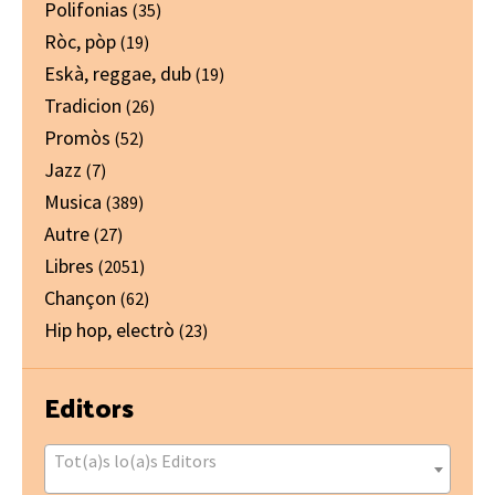
Polifonias
(35)
Ròc, pòp
(19)
Eskà, reggae, dub
(19)
Tradicion
(26)
Promòs
(52)
Jazz
(7)
Musica
(389)
Autre
(27)
Libres
(2051)
Chançon
(62)
Hip hop, electrò
(23)
Editors
Tot(a)s lo(a)s Editors