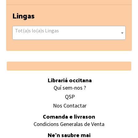
Lingas
Tot(a)s lo(a)s Lingas
Footer
Librariá occitana
Quí sem-nos ?
QSP
Nos Contactar
Comanda e livrason
Condicions Generalas de Venta
Ne’n saubre mai