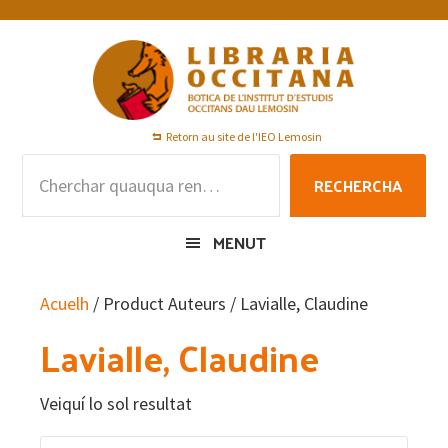
Skip
Skip
Skip
to
to
to
primary
main
footer
navigation
content
Retorn au site de l'IEO Lemosin
Rechercha
RECHERCHA
per
:
MENUT
Acuelh
/ Product Auteurs / Lavialle, Claudine
Lavialle, Claudine
Veiquí lo sol resultat