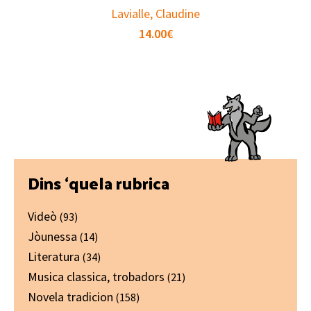
Lavialle, Claudine
14.00
€
Primary
Dins ‘quela rubrica
Sidebar
Videò
(93)
Jòunessa
(14)
Literatura
(34)
Musica classica, trobadors
(21)
Novela tradicion
(158)