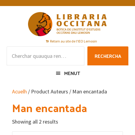
Skip
Skip
Skip
to
to
to
primary
main
footer
navigation
content
Retorn au site de l'IEO Lemosin
Rechercha
RECHERCHA
per
:
MENUT
Acuelh
/ Product Auteurs / Man encantada
Man encantada
Showing all 2 results