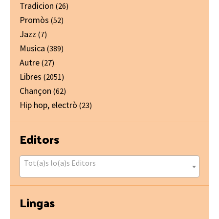
Tradicion
(26)
Promòs
(52)
Jazz
(7)
Musica
(389)
Autre
(27)
Libres
(2051)
Chançon
(62)
Hip hop, electrò
(23)
Editors
Tot(a)s lo(a)s Editors
Lingas