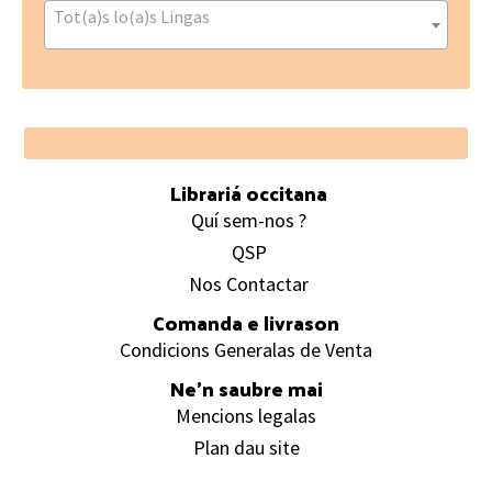
Tot(a)s lo(a)s Lingas
Footer
Librariá occitana
Quí sem-nos ?
QSP
Nos Contactar
Comanda e livrason
Condicions Generalas de Venta
Ne’n saubre mai
Mencions legalas
Plan dau site