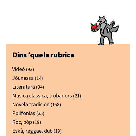
Primary
Dins ‘quela rubrica
Sidebar
Videò
(93)
Jòunessa
(14)
Literatura
(34)
Musica classica, trobadors
(21)
Novela tradicion
(158)
Polifonias
(35)
Ròc, pòp
(19)
Eskà, reggae, dub
(19)