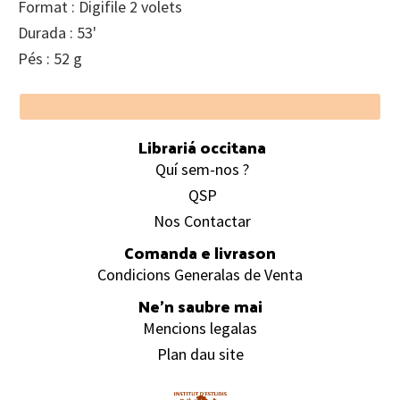
Format : Digifile 2 volets
Durada : 53'
Pés : 52 g
Footer
Librariá occitana
Quí sem-nos ?
QSP
Nos Contactar
Comanda e livrason
Condicions Generalas de Venta
Ne’n saubre mai
Mencions legalas
Plan dau site