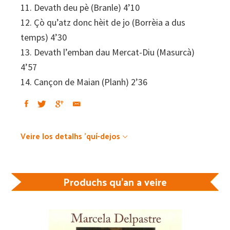
11. Devath deu pè (Branle) 4’10
12. Çò qu’atz donc hèit de jo (Borrèia a dus
temps) 4’30
13. Devath l’emban dau Mercat-Diu (Masurcà)
4’57
14. Cançon de Maian (Planh) 2’36
Veire los detalhs 'quí-dejos
Produchs qu'an a veire