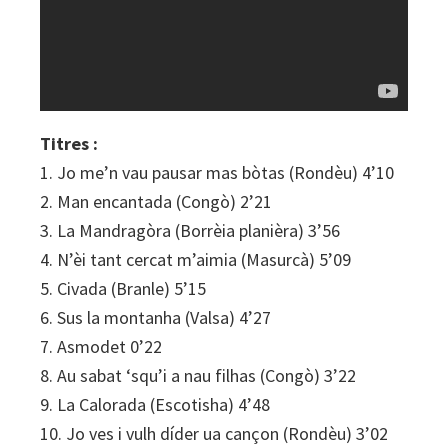
Titres :
1. Jo me’n vau pausar mas bòtas (Rondèu) 4’10
2. Man encantada (Congò) 2’21
3. La Mandragòra (Borrèia planièra) 3’56
4. N’èi tant cercat m’aimia (Masurcà) 5’09
5. Civada (Branle) 5’15
6. Sus la montanha (Valsa) 4’27
7. Asmodet 0’22
8. Au sabat ‘squ’i a nau filhas (Congò) 3’22
9. La Calorada (Escotisha) 4’48
10. Jo ves i vulh díder ua cançon (Rondèu) 3’02