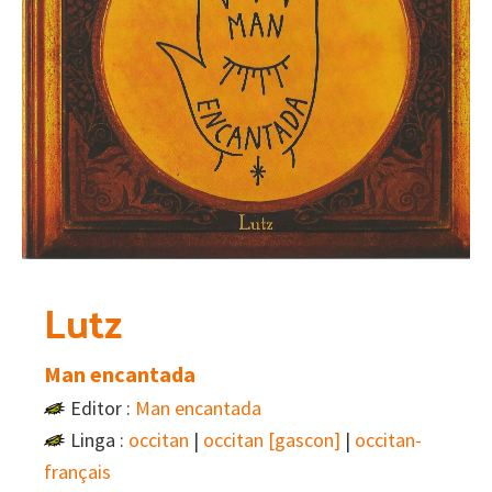
Lutz
Man encantada
Editor :
Man encantada
Linga :
occitan
|
occitan [gascon]
|
occitan-
français