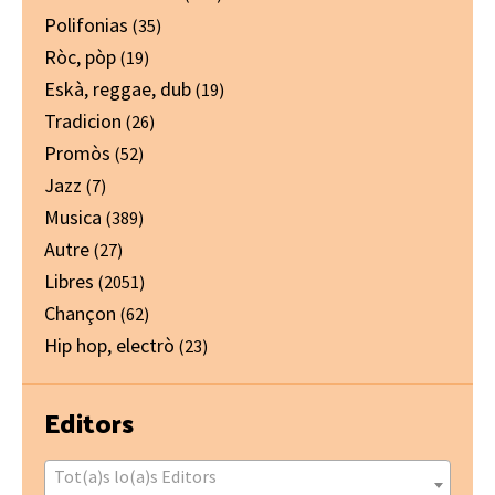
Polifonias
(35)
Ròc, pòp
(19)
Eskà, reggae, dub
(19)
Tradicion
(26)
Promòs
(52)
Jazz
(7)
Musica
(389)
Autre
(27)
Libres
(2051)
Chançon
(62)
Hip hop, electrò
(23)
Editors
Tot(a)s lo(a)s Editors