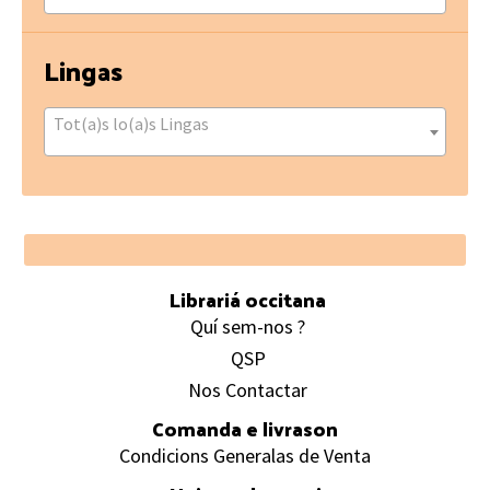
Lingas
Tot(a)s lo(a)s Lingas
Footer
Librariá occitana
Quí sem-nos ?
QSP
Nos Contactar
Comanda e livrason
Condicions Generalas de Venta