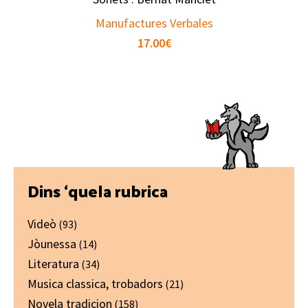
Manufactures Verbales
17.00
€
Primary
Dins ‘quela rubrica
Sidebar
Videò
(93)
Jòunessa
(14)
Literatura
(34)
Musica classica, trobadors
(21)
Novela tradicion
(158)