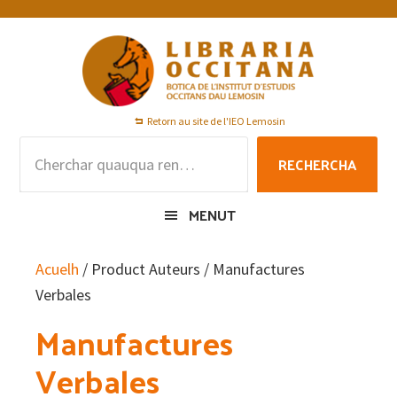
Skip
Skip
Skip
to
to
to
primary
main
footer
navigation
content
Retorn au site de l'IEO Lemosin
Rechercha
RECHERCHA
per
:
MENUT
Acuelh
/ Product Auteurs / Manufactures
Verbales
Manufactures
Verbales