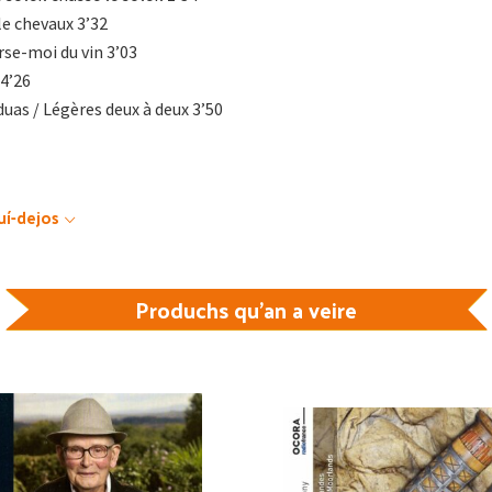
lle chevaux 3’32
rse-moi du vin 3’03
4’26
duas / Légères deux à deux 3’50
uí-dejos
Produchs qu'an a veire