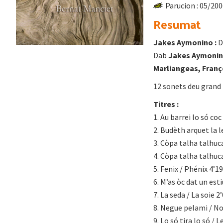
Parucion : 05/20
Resumat
Jakes Aymonino :
D
Dab
Jakes Aymonino
Marliangeas, Franç
12 sonets deu grand 
Titres :
1. Au barrei lo só co
2. Budèth arquet la l
3. Còpa talha talhuca
4. Còpa talha talhuca
5. Fenix / Phénix 4’19
6. M’as òc dat un est
7. La seda / La soie 2
8. Negue pelami / No
9. Lo só tira lo só / L