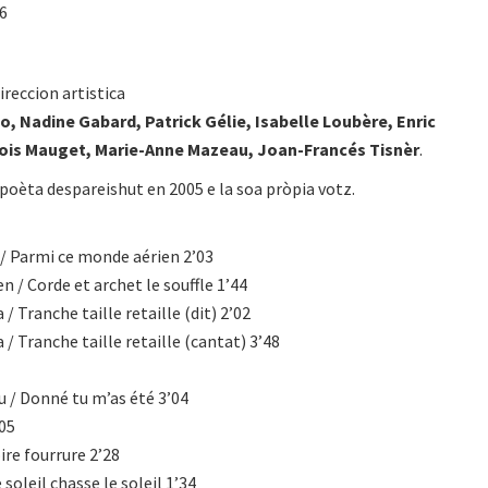
06
ireccion artistica
, Nadine Gabard, Patrick Gélie, Isabelle Loubère, Enric
ois Mauget, Marie-Anne Mazeau, Joan-Francés Tisnèr
.
poèta despareishut en 2005 e la soa pròpia votz.
c / Parmi ce monde aérien 2’03
en / Corde et archet le souffle 1’44
 / Tranche taille retaille (dit) 2’02
 / Tranche taille retaille (cantat) 3’48
iu / Donné tu m’as été 3’04
’05
ire fourrure 2’28
e soleil chasse le soleil 1’34