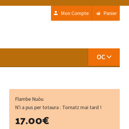
Mon Compte
Panier
OC
Flambe Nuòu
N'i a pus per totaura : Tornatz mai tard !
17.00
€