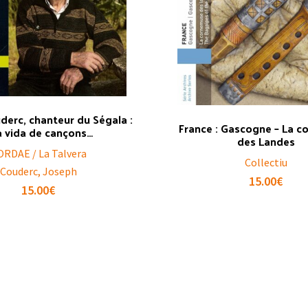
derc, chanteur du Ségala :
France : Gascogne – La 
a vida de cançons…
des Landes
ORDAE / La Talvera
Collectiu
Couderc, Joseph
15.00
€
15.00
€