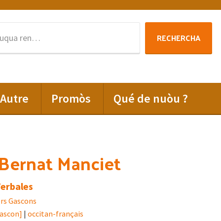
Rechercha
RECHERCHA
per
:
Autre
Promòs
Qué de nuòu ?
 Bernat Manciet
erbales
rs Gascons
gascon]
|
occitan-français