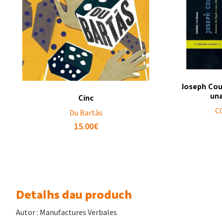
Joseph Cou
un
Cinc
C
Du Bartàs
15.00
€
Detalhs dau produch
Autor : Manufactures Verbales