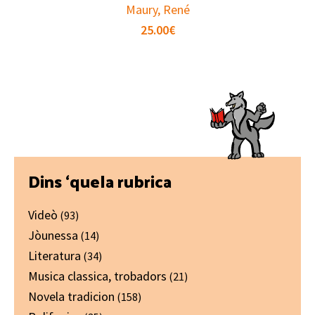
Maury, René
25.00
€
Primary
Dins ‘quela rubrica
Sidebar
Videò
(93)
Jòunessa
(14)
Literatura
(34)
Musica classica, trobadors
(21)
Novela tradicion
(158)