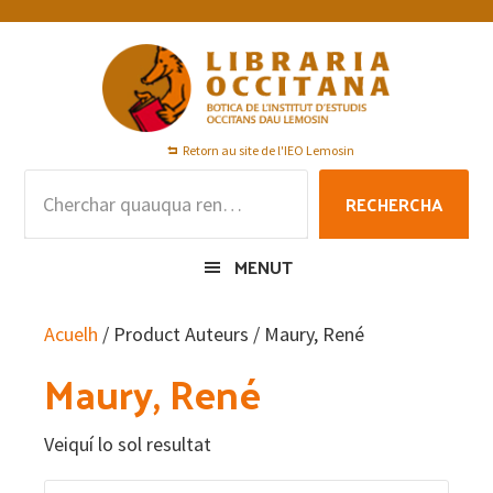
Skip
Skip
Skip
to
to
to
primary
main
footer
navigation
content
Retorn au site de l'IEO Lemosin
Rechercha
RECHERCHA
per
:
MENUT
Acuelh
/ Product Auteurs / Maury, René
Maury, René
Veiquí lo sol resultat