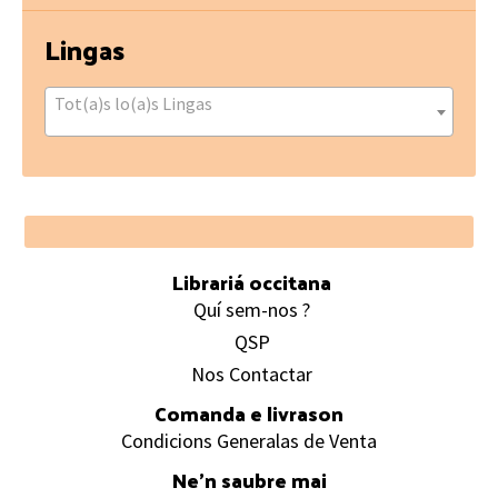
Lingas
Tot(a)s lo(a)s Lingas
Footer
Librariá occitana
Quí sem-nos ?
QSP
Nos Contactar
Comanda e livrason
Condicions Generalas de Venta
Ne’n saubre mai