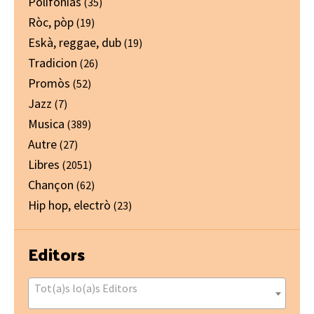
Polifonias
(35)
Ròc, pòp
(19)
Eskà, reggae, dub
(19)
Tradicion
(26)
Promòs
(52)
Jazz
(7)
Musica
(389)
Autre
(27)
Libres
(2051)
Chançon
(62)
Hip hop, electrò
(23)
Editors
Tot(a)s lo(a)s Editors