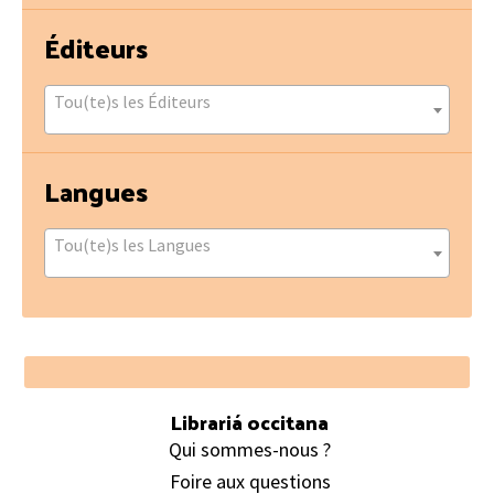
Éditeurs
Tou(te)s les Éditeurs
Langues
Tou(te)s les Langues
Footer
Librariá occitana
Qui sommes-nous ?
Foire aux questions