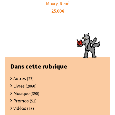
Maury, René
25.00
€
Barre
Dans cette rubrique
latérale
Autres
principale
(27)
Livres
(2060)
Musique
(390)
Promos
(52)
Vidéos
(93)