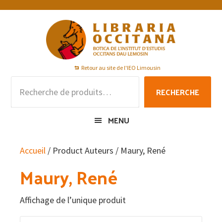
Passer
Passer
Passer
à
au
au
la
contenu
pied
navigation
principal
de
principale
page
Retour au site de l'IEO Limousin
Recherche
RECHERCHE
pour :
MENU
Accueil
/ Product Auteurs / Maury, René
Maury, René
Affichage de l’unique produit