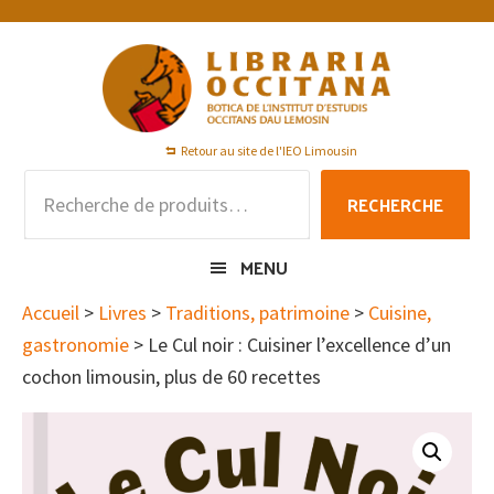
Passer
Passer
Passer
à
au
au
la
contenu
pied
navigation
principal
de
principale
page
Retour au site de l'IEO Limousin
Recherche
RECHERCHE
pour :
MENU
Accueil
>
Livres
>
Traditions, patrimoine
>
Cuisine,
gastronomie
> Le Cul noir : Cuisiner l’excellence d’un
cochon limousin, plus de 60 recettes