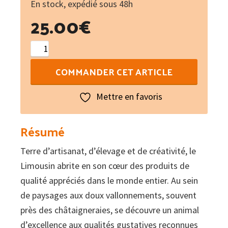
En stock, expédié sous 48h
25.00
€
quantité
de
COMMANDER CET ARTICLE
Le
Cul
Mettre en favoris
noir
:
Résumé
Cuisiner
Terre d’artisanat, d’élevage et de créativité, le
l'excellence
Limousin abrite en son cœur des produits de
d'un
qualité appréciés dans le monde entier. Au sein
cochon
de paysages aux doux vallonnements, souvent
limousin,
près des châtaigneraies, se découvre un animal
plus
d’excellence aux qualités gustatives reconnues
de