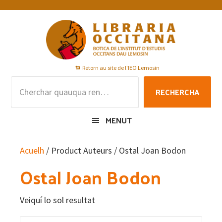
Skip
Skip
Skip
to
to
to
primary
main
footer
navigation
content
Retorn au site de l'IEO Lemosin
Rechercha
RECHERCHA
per
:
MENUT
Acuelh
/ Product Auteurs / Ostal Joan Bodon
Ostal Joan Bodon
Veiquí lo sol resultat