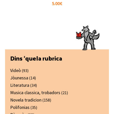
5.00
€
Primary
Dins ‘quela rubrica
Sidebar
Videò
(93)
Jòunessa
(14)
Literatura
(34)
Musica classica, trobadors
(21)
Novela tradicion
(158)
Polifonias
(35)