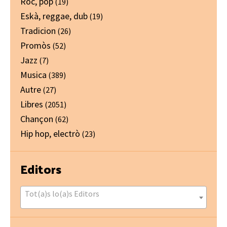
Ròc, pòp
(19)
Eskà, reggae, dub
(19)
Tradicion
(26)
Promòs
(52)
Jazz
(7)
Musica
(389)
Autre
(27)
Libres
(2051)
Chançon
(62)
Hip hop, electrò
(23)
Editors
Tot(a)s lo(a)s Editors