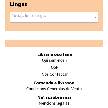
Lingas
Tot(a)s lo(a)s Lingas
Footer
Librariá occitana
Quí sem-nos ?
QSP
Nos Contactar
Comanda e livrason
Condicions Generalas de Venta
Ne’n saubre mai
Mencions legalas