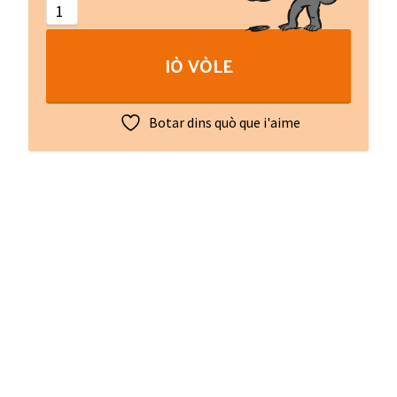
Jean
Boudou
IÒ VÒLE
:
L'homme
&
Botar dins quò que i'aime
l'écrivain
quantity