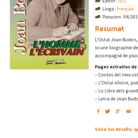
Editor :
IEO
Linga :
français
Parucion : 04/20
Resumat
L’Ostal Joan Bodon, 
ici une biographie d
accompagné de plusie
Pages extraites de 
– Contes del meu os
– L’Ostal nòstre, p
– Lo Libre dels grand
– Letra de Joan Bodo
Veire los detalhs 'q