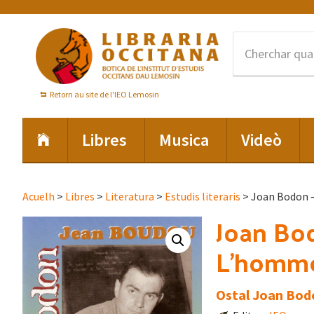
Skip
Skip
Skip
to
to
to
primary
main
footer
navigation
content
Retorn au site de l'IEO Lemosin
Libres
Musica
Videò
Acuelh
>
Libres
>
Literatura
>
Estudis literaris
> Joan Bodon –
Joan Bod
L’homme 
Ostal Joan Bod