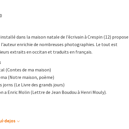
10
installé dans la maison natale de l’écrivain à Crespin (12) propose
e l’auteur enrichie de nombreuses photographies. Le tout est
urs extraits en occitan et traduits en français.
:
tal (Contes de ma maison)
oèma (Notre maison, poème)
s jorns (Le Livre des grands jours)
n a Enric Molin (Lettre de Jean Boudou à Henri Mouly).
uí-dejos