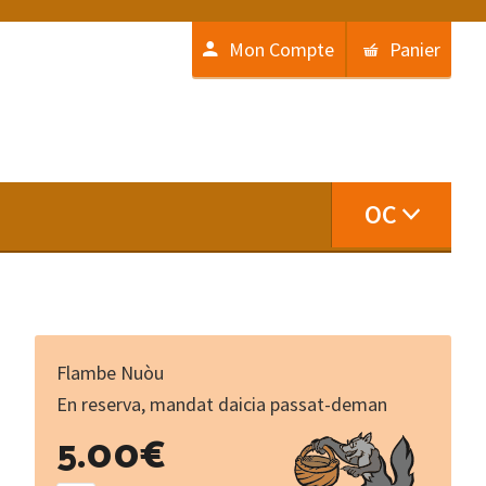
Mon Compte
Panier
OC
Flambe Nuòu
En reserva, mandat daicia passat-deman
Joan
5.00
€
Bodon
-