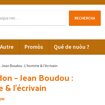
Rechercha
RECHERCHA
per
:
Autre
Promòs
Qué de nuòu ?
 Jean Boudou : L’homme & l’écrivain
on – Jean Boudou :
& l’écrivain
on