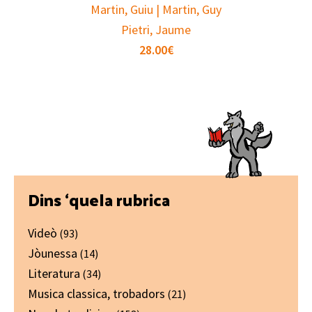
Martin, Guiu | Martin, Guy
Pietri, Jaume
28.00
€
Primary
Dins ‘quela rubrica
Sidebar
Videò
(93)
Jòunessa
(14)
Literatura
(34)
Musica classica, trobadors
(21)