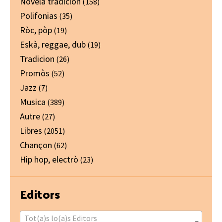
Novela tradicion
(158)
Polifonias
(35)
Ròc, pòp
(19)
Eskà, reggae, dub
(19)
Tradicion
(26)
Promòs
(52)
Jazz
(7)
Musica
(389)
Autre
(27)
Libres
(2051)
Chançon
(62)
Hip hop, electrò
(23)
Editors
Tot(a)s lo(a)s Editors