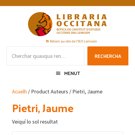
Skip
Skip
Skip
to
to
to
primary
main
footer
navigation
content
Retorn au site de l'IEO Lemosin
Rechercha
RECHERCHA
per
:
MENUT
Acuelh
/ Product Auteurs / Pietri, Jaume
Pietri, Jaume
Veiquí lo sol resultat