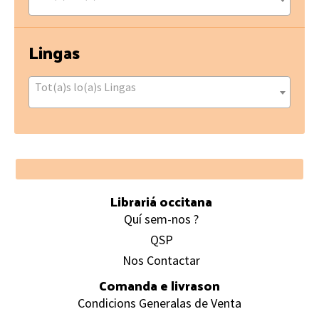
Lingas
Tot(a)s lo(a)s Lingas
Footer
Librariá occitana
Quí sem-nos ?
QSP
Nos Contactar
Comanda e livrason
Condicions Generalas de Venta