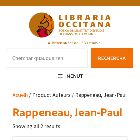
Skip
Skip
Skip
to
to
to
primary
main
footer
navigation
content
Retorn au site de l'IEO Lemosin
Rechercha
RECHERCHA
per
:
MENUT
Acuelh
/ Product Auteurs / Rappeneau, Jean-Paul
Rappeneau, Jean-Paul
Showing all 2 results