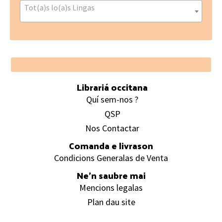
Tot(a)s lo(a)s Lingas
Footer
Librariá occitana
Quí sem-nos ?
QSP
Nos Contactar
Comanda e livrason
Condicions Generalas de Venta
Ne’n saubre mai
Mencions legalas
Plan dau site