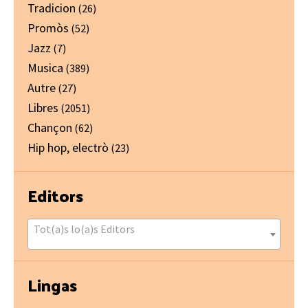
Tradicion
(26)
Promòs
(52)
Jazz
(7)
Musica
(389)
Autre
(27)
Libres
(2051)
Chançon
(62)
Hip hop, electrò
(23)
Editors
Tot(a)s lo(a)s Editors
Lingas