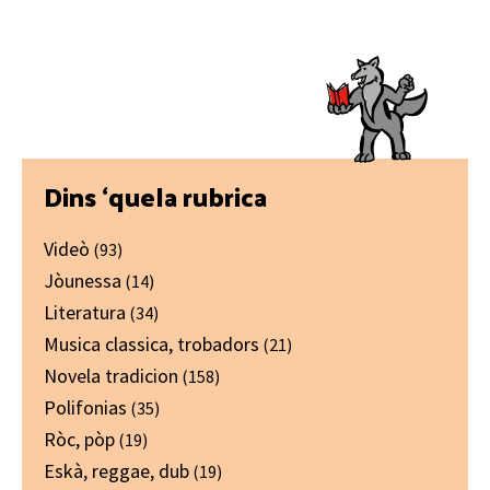
Primary
Dins ‘quela rubrica
Sidebar
Videò
(93)
Jòunessa
(14)
Literatura
(34)
Musica classica, trobadors
(21)
Novela tradicion
(158)
Polifonias
(35)
Ròc, pòp
(19)
Eskà, reggae, dub
(19)