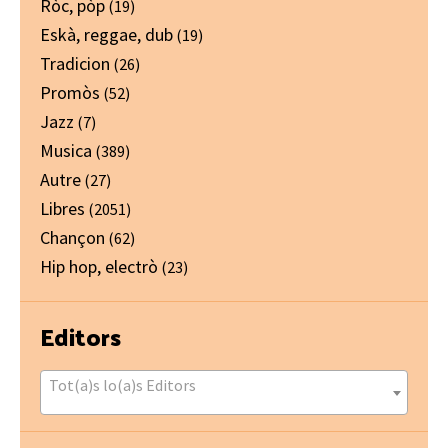
Ròc, pòp
(19)
Eskà, reggae, dub
(19)
Tradicion
(26)
Promòs
(52)
Jazz
(7)
Musica
(389)
Autre
(27)
Libres
(2051)
Chançon
(62)
Hip hop, electrò
(23)
Editors
Tot(a)s lo(a)s Editors