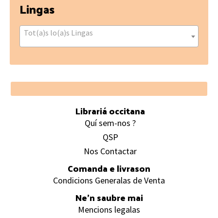
Lingas
Tot(a)s lo(a)s Lingas
Footer
Librariá occitana
Quí sem-nos ?
QSP
Nos Contactar
Comanda e livrason
Condicions Generalas de Venta
Ne’n saubre mai
Mencions legalas