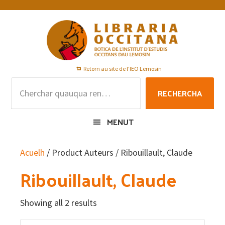
Skip
Skip
Skip
to
to
to
primary
main
footer
navigation
content
Retorn au site de l'IEO Lemosin
Rechercha
RECHERCHA
per
:
MENUT
Acuelh
/ Product Auteurs / Ribouillault, Claude
Ribouillault, Claude
Showing all 2 results