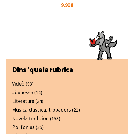
9.90
€
Primary
Dins ‘quela rubrica
Sidebar
Videò
(93)
Jòunessa
(14)
Literatura
(34)
Musica classica, trobadors
(21)
Novela tradicion
(158)
Polifonias
(35)