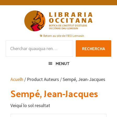
Skip
Skip
Skip
to
to
to
primary
main
footer
navigation
content
Retorn au site de l'IEO Lemosin
Rechercha
RECHERCHA
per
:
MENUT
Acuelh
/ Product Auteurs / Sempé, Jean-Jacques
Sempé, Jean-Jacques
Veiquí lo sol resultat