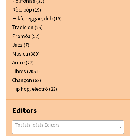
Polifonias
(35)
Ròc, pòp
(19)
Eskà, reggae, dub
(19)
Tradicion
(26)
Promòs
(52)
Jazz
(7)
Musica
(389)
Autre
(27)
Libres
(2051)
Chançon
(62)
Hip hop, electrò
(23)
Editors
Tot(a)s lo(a)s Editors