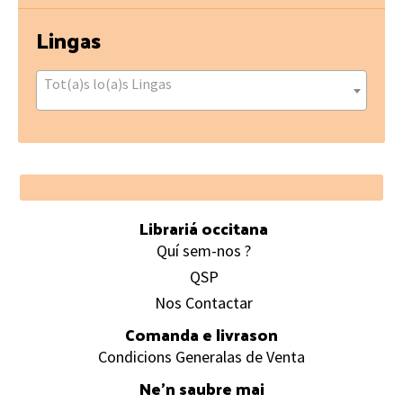
Lingas
Tot(a)s lo(a)s Lingas
Footer
Librariá occitana
Quí sem-nos ?
QSP
Nos Contactar
Comanda e livrason
Condicions Generalas de Venta
Ne’n saubre mai