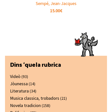
Sempé, Jean-Jacques
15.00
€
Primary
Dins ‘quela rubrica
Sidebar
Videò
(93)
Jòunessa
(14)
Literatura
(34)
Musica classica, trobadors
(21)
Novela tradicion
(158)