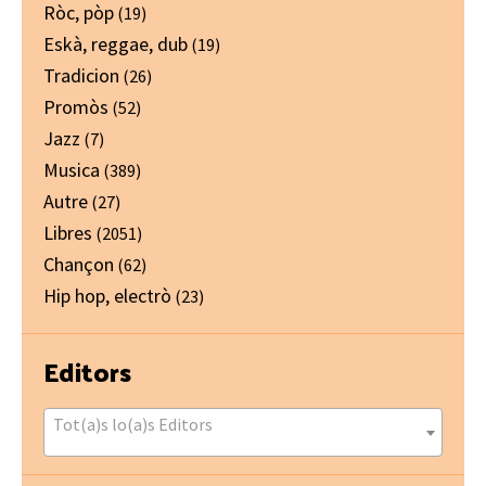
Ròc, pòp
(19)
Eskà, reggae, dub
(19)
Tradicion
(26)
Promòs
(52)
Jazz
(7)
Musica
(389)
Autre
(27)
Libres
(2051)
Chançon
(62)
Hip hop, electrò
(23)
Editors
Tot(a)s lo(a)s Editors