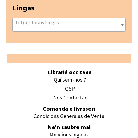
Lingas
Tot(a)s lo(a)s Lingas
Footer
Librariá occitana
Quí sem-nos ?
QSP
Nos Contactar
Comanda e livrason
Condicions Generalas de Venta
Ne’n saubre mai
Mencions legalas