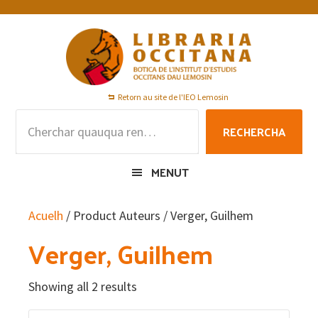
Skip
Skip
Skip
to
to
to
primary
main
footer
navigation
content
Retorn au site de l'IEO Lemosin
Rechercha
RECHERCHA
per
:
MENUT
Acuelh
/ Product Auteurs / Verger, Guilhem
Verger, Guilhem
Showing all 2 results