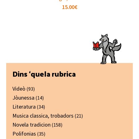
15.00
€
Primary
Dins ‘quela rubrica
Sidebar
Videò
(93)
Jòunessa
(14)
Literatura
(34)
Musica classica, trobadors
(21)
Novela tradicion
(158)
Polifonias
(35)