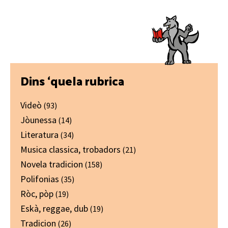
Primary
Dins ‘quela rubrica
Sidebar
Videò
(93)
Jòunessa
(14)
Literatura
(34)
Musica classica, trobadors
(21)
Novela tradicion
(158)
Polifonias
(35)
Ròc, pòp
(19)
Eskà, reggae, dub
(19)
Tradicion
(26)