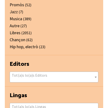
Promòs
(52)
Jazz
(7)
Musica
(389)
Autre
(27)
Libres
(2051)
Chançon
(62)
Hip hop, electrò
(23)
Editors
Tot(a)s lo(a)s Editors
Lingas
Tot(a)s lo(a)s Lingas