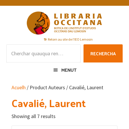
Skip
Skip
Skip
to
to
to
primary
main
footer
navigation
content
Retorn au site de l'IEO Lemosin
Rechercha
RECHERCHA
per
:
MENUT
Acuelh
/ Product Auteurs / Cavalié, Laurent
Cavalié, Laurent
Showing all 7 results