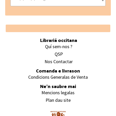
Footer
Librariá occitana
Quí sem-nos ?
QSP
Nos Contactar
Comanda e livrason
Condicions Generalas de Venta
Ne’n saubre mai
Mencions legalas
Plan dau site