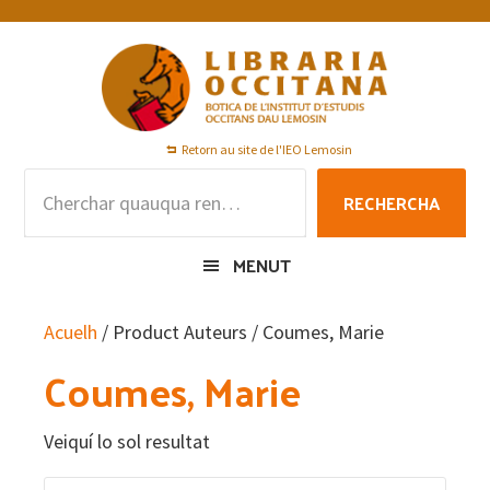
Skip
Skip
Skip
to
to
to
primary
main
footer
navigation
content
Retorn au site de l'IEO Lemosin
Rechercha
RECHERCHA
per
:
MENUT
Acuelh
/ Product Auteurs / Coumes, Marie
Coumes, Marie
Veiquí lo sol resultat