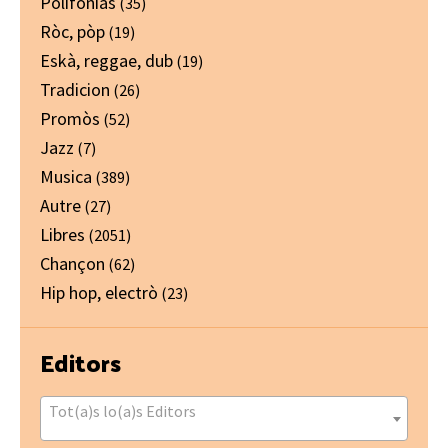
Polifonias
(35)
Ròc, pòp
(19)
Eskà, reggae, dub
(19)
Tradicion
(26)
Promòs
(52)
Jazz
(7)
Musica
(389)
Autre
(27)
Libres
(2051)
Chançon
(62)
Hip hop, electrò
(23)
Editors
Tot(a)s lo(a)s Editors