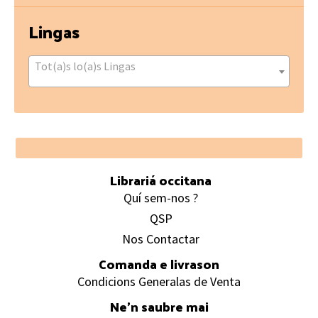
Lingas
Tot(a)s lo(a)s Lingas
Footer
Librariá occitana
Quí sem-nos ?
QSP
Nos Contactar
Comanda e livrason
Condicions Generalas de Venta
Ne’n saubre mai