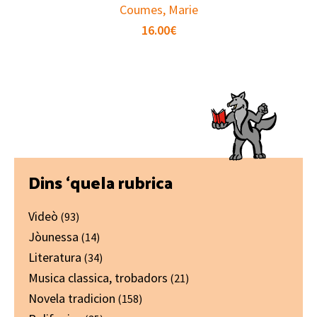
Coumes, Marie
16.00
€
Primary
Dins ‘quela rubrica
Sidebar
Videò
(93)
Jòunessa
(14)
Literatura
(34)
Musica classica, trobadors
(21)
Novela tradicion
(158)