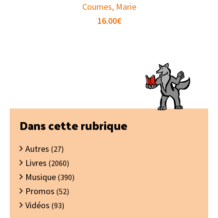
Coumes, Marie
16.00
€
Barre
Dans cette rubrique
latérale
Autres
principale
(27)
Livres
(2060)
Musique
(390)
Promos
(52)
Vidéos
(93)