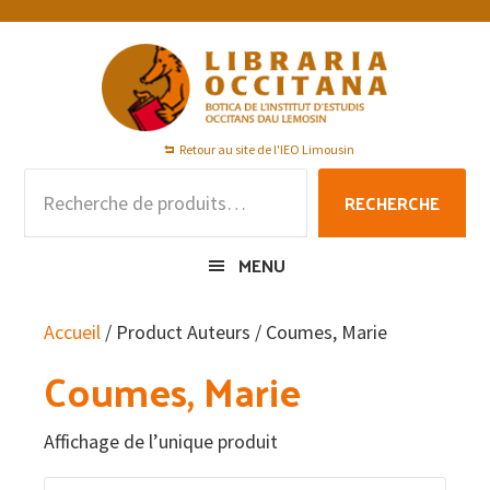
Passer
Passer
Passer
à
au
au
la
contenu
pied
navigation
principal
de
principale
page
Retour au site de l'IEO Limousin
Recherche
RECHERCHE
pour :
MENU
Accueil
/ Product Auteurs / Coumes, Marie
Coumes, Marie
Affichage de l’unique produit