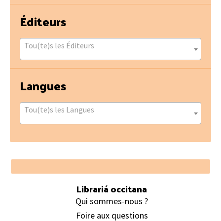
Éditeurs
Tou(te)s les Éditeurs
Langues
Tou(te)s les Langues
Footer
Librariá occitana
Qui sommes-nous ?
Foire aux questions