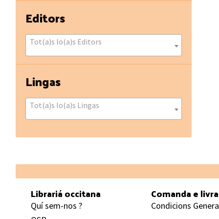
Editors
Tot(a)s lo(a)s Editors
Lingas
Tot(a)s lo(a)s Lingas
Footer
Librariá occitana
Comanda e livr
Quí sem-nos ?
Condicions Genera