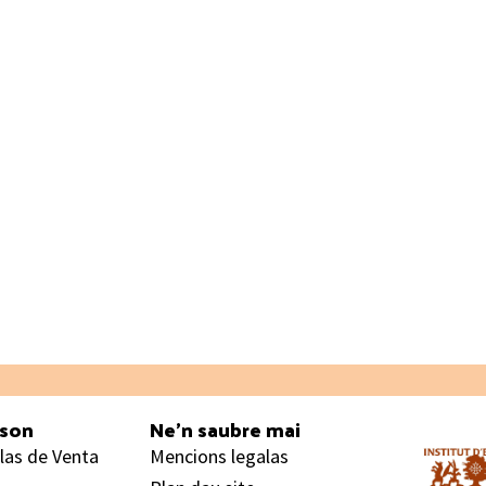
ason
Ne’n saubre mai
las de Venta
Mencions legalas