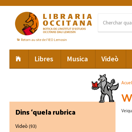
Skip
Skip
Skip
to
to
to
primary
main
footer
navigation
content
Retorn au site de l'IEO Lemosin
Libres
Musica
Videò
Acue
We
Primary
Dins ‘quela rubrica
Veiqu
Sidebar
Videò
(93)