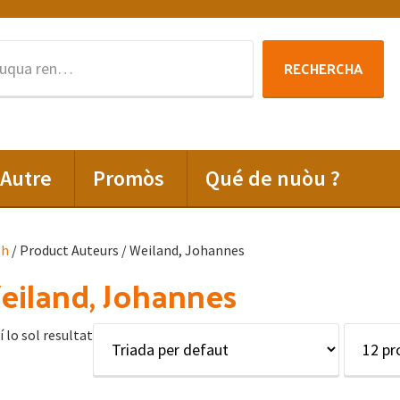
Rechercha
RECHERCHA
per
:
Autre
Promòs
Qué de nuòu ?
lh
/ Product Auteurs / Weiland, Johannes
iland, Johannes
í lo sol resultat