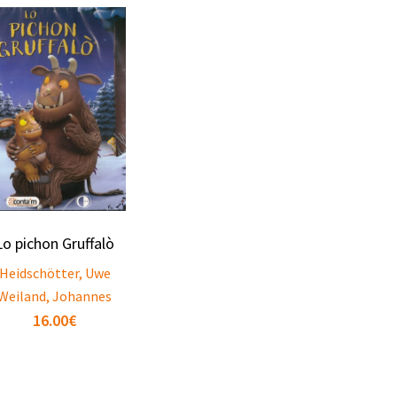
Lo pichon Gruffalò
Heidschötter, Uwe
Weiland, Johannes
16.00
€