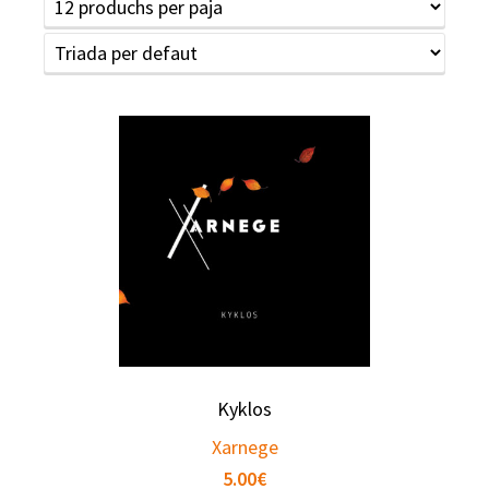
Kyklos
Xarnege
5.00
€