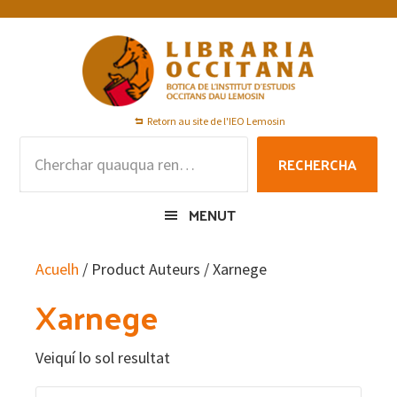
Skip
Skip
Skip
to
to
to
primary
main
footer
navigation
content
Retorn au site de l'IEO Lemosin
Rechercha
RECHERCHA
per
:
MENUT
Acuelh
/ Product Auteurs / Xarnege
Xarnege
Veiquí lo sol resultat