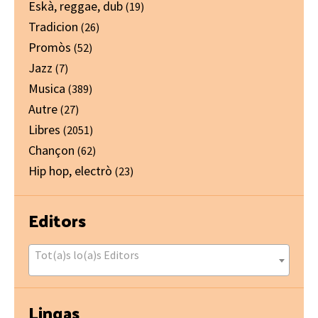
Eskà, reggae, dub
(19)
Tradicion
(26)
Promòs
(52)
Jazz
(7)
Musica
(389)
Autre
(27)
Libres
(2051)
Chançon
(62)
Hip hop, electrò
(23)
Editors
Tot(a)s lo(a)s Editors
Lingas