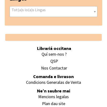
Tot(a)s lo(a)s Lingas
Footer
Librariá occitana
Quí sem-nos ?
QSP
Nos Contactar
Comanda e livrason
Condicions Generalas de Venta
Ne’n saubre mai
Mencions legalas
Plan dau site