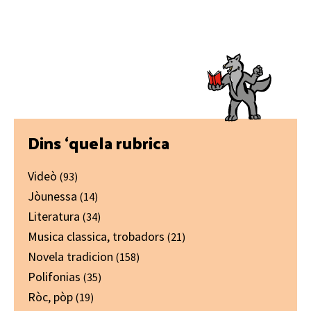
Primary
Dins ‘quela rubrica
Sidebar
Videò
(93)
Jòunessa
(14)
Literatura
(34)
Musica classica, trobadors
(21)
Novela tradicion
(158)
Polifonias
(35)
Ròc, pòp
(19)