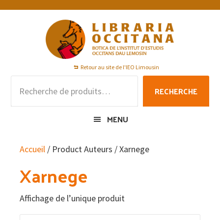
Passer
Passer
Passer
à
au
au
la
contenu
pied
navigation
principal
de
principale
page
Retour au site de l'IEO Limousin
Recherche
RECHERCHE
pour :
MENU
Accueil
/ Product Auteurs / Xarnege
Xarnege
Affichage de l’unique produit