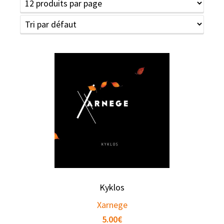
Kyklos
Xarnege
5.00
€