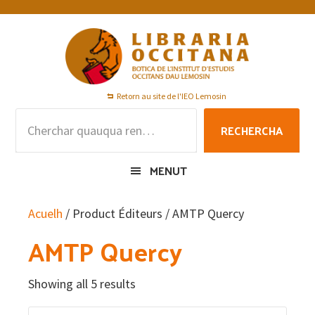
Skip
Skip
Skip
to
to
to
primary
main
footer
navigation
content
Retorn au site de l'IEO Lemosin
Rechercha
RECHERCHA
per
:
MENUT
Acuelh
/ Product Éditeurs / AMTP Quercy
AMTP Quercy
Showing all 5 results