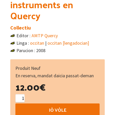
instruments en
Quercy
Collectiu
Editor :
AMTP Quercy
Linga :
occitan
|
occitan [lengadocian]
Parucion : 2008
Produit Neuf
En reserva, mandat daicia passat-deman
12.00
€
Aval-
aval
IÒ VÒLE
: