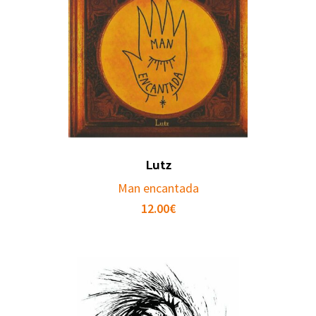
Lutz
Man encantada
12.00
€