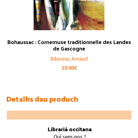
Bohaussac : Cornemuse traditionnelle des Landes
de Gascogne
Bibonne, Arnaud
10.00
€
Detalhs dau produch
Footer
Librariá occitana
Quí sem-nos ?