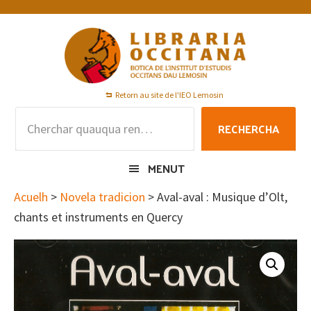
Skip
Skip
Skip
to
to
to
primary
main
footer
navigation
content
Retorn au site de l'IEO Lemosin
Rechercha
RECHERCHA
per
:
MENUT
Acuelh
>
Novela tradicion
> Aval-aval : Musique d’Olt,
chants et instruments en Quercy