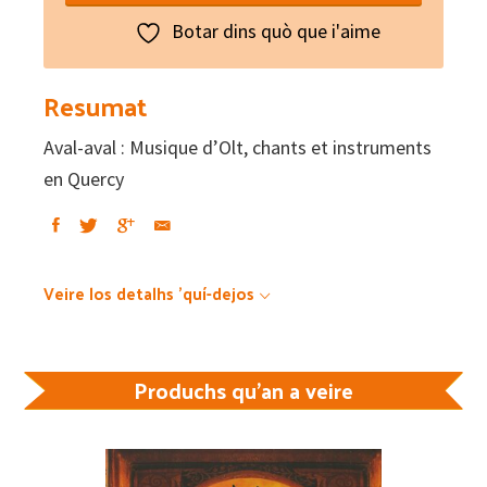
Musique
Botar dins quò que i'aime
d'Olt,
chants
Resumat
et
Aval-aval : Musique d’Olt, chants et instruments
instruments
en Quercy
en
Quercy
quantity
Veire los detalhs 'quí-dejos
Produchs qu'an a veire