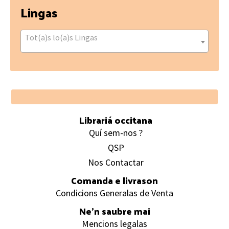
Lingas
Tot(a)s lo(a)s Lingas
Footer
Librariá occitana
Quí sem-nos ?
QSP
Nos Contactar
Comanda e livrason
Condicions Generalas de Venta
Ne’n saubre mai
Mencions legalas