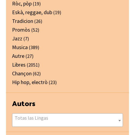
Ròc, pòp
(19)
Eskà, reggae, dub
(19)
Tradicion
(26)
Promòs
(52)
Jazz
(7)
Musica
(389)
Autre
(27)
Libres
(2051)
Chançon
(62)
Hip hop, electrò
(23)
Autors
Totas las Lingas