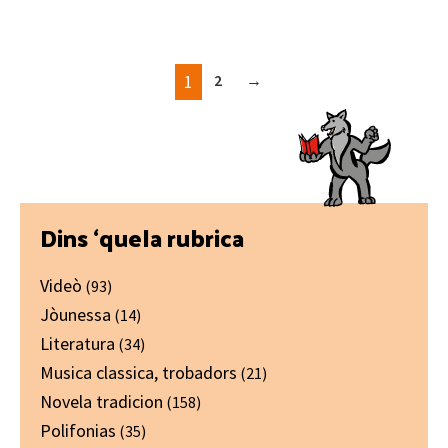
1
2
→
Primary
Dins ‘quela rubrica
Sidebar
Videò
(93)
Jòunessa
(14)
Literatura
(34)
Musica classica, trobadors
(21)
Novela tradicion
(158)
Polifonias
(35)