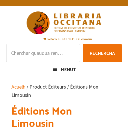
Skip
Skip
Skip
to
to
to
primary
main
footer
navigation
content
Retorn au site de l'IEO Lemosin
Rechercha
RECHERCHA
per
:
MENUT
Acuelh
/ Product Éditeurs / Éditions Mon
Limousin
Éditions Mon
Limousin