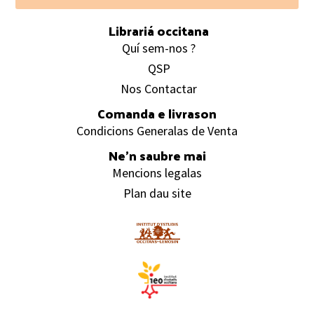
Footer
Librariá occitana
Quí sem-nos ?
QSP
Nos Contactar
Comanda e livrason
Condicions Generalas de Venta
Ne’n saubre mai
Mencions legalas
Plan dau site