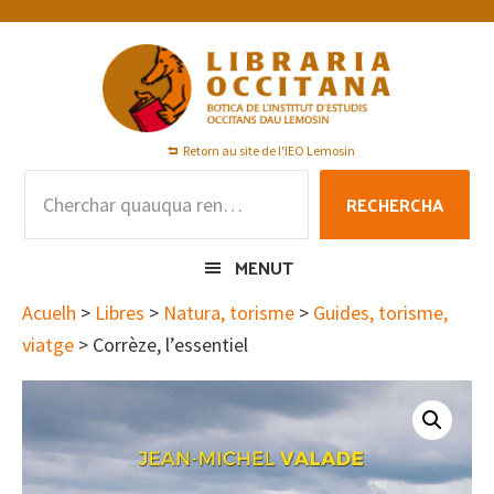
Skip
Skip
Skip
to
to
to
primary
main
footer
navigation
content
Retorn au site de l'IEO Lemosin
Rechercha
RECHERCHA
per
:
MENUT
Acuelh
>
Libres
>
Natura, torisme
>
Guides, torisme,
viatge
> Corrèze, l’essentiel