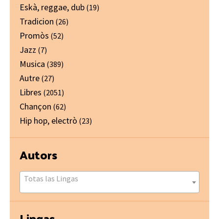
Eskà, reggae, dub
(19)
Tradicion
(26)
Promòs
(52)
Jazz
(7)
Musica
(389)
Autre
(27)
Libres
(2051)
Chançon
(62)
Hip hop, electrò
(23)
Autors
Totas las Lingas
Lingas