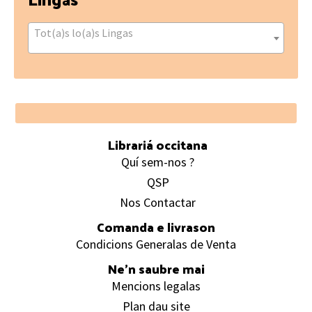
Tot(a)s lo(a)s Lingas
Footer
Librariá occitana
Quí sem-nos ?
QSP
Nos Contactar
Comanda e livrason
Condicions Generalas de Venta
Ne’n saubre mai
Mencions legalas
Plan dau site