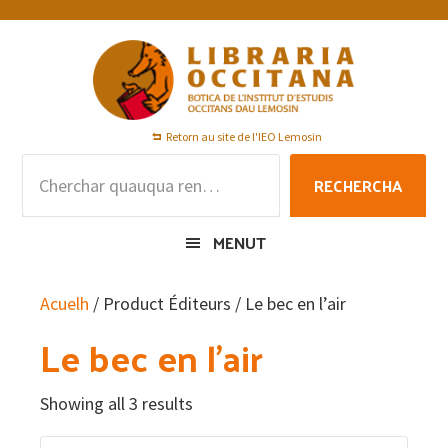
Skip
Skip
Skip
to
to
to
primary
main
footer
navigation
content
Retorn au site de l'IEO Lemosin
Rechercha
RECHERCHA
per
:
MENUT
Acuelh
/ Product Éditeurs / Le bec en l’air
Le bec en l’air
Showing all 3 results