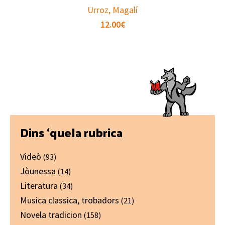
Urroz, Magalí
12.00
€
Primary
Dins ‘quela rubrica
Sidebar
Videò
(93)
Jòunessa
(14)
Literatura
(34)
Musica classica, trobadors
(21)
Novela tradicion
(158)