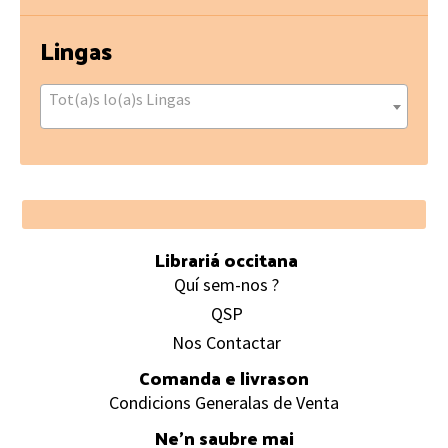
Lingas
Tot(a)s lo(a)s Lingas
Footer
Librariá occitana
Quí sem-nos ?
QSP
Nos Contactar
Comanda e livrason
Condicions Generalas de Venta
Ne’n saubre mai