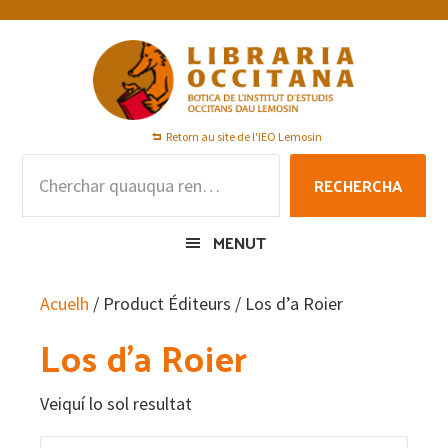
Skip
Skip
Skip
to
to
to
primary
main
footer
navigation
content
Retorn au site de l'IEO Lemosin
Rechercha
RECHERCHA
per
:
MENUT
Acuelh
/ Product Éditeurs / Los d’a Roier
Los d’a Roier
Veiquí lo sol resultat