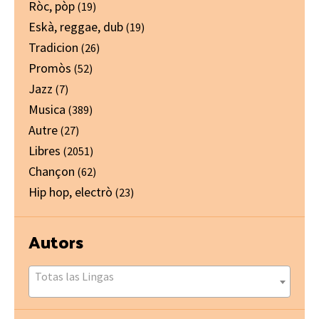
Ròc, pòp
(19)
Eskà, reggae, dub
(19)
Tradicion
(26)
Promòs
(52)
Jazz
(7)
Musica
(389)
Autre
(27)
Libres
(2051)
Chançon
(62)
Hip hop, electrò
(23)
Autors
Totas las Lingas