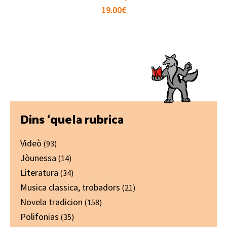
19.00
€
Primary
Dins ‘quela rubrica
Sidebar
Videò
(93)
Jòunessa
(14)
Literatura
(34)
Musica classica, trobadors
(21)
Novela tradicion
(158)
Polifonias
(35)