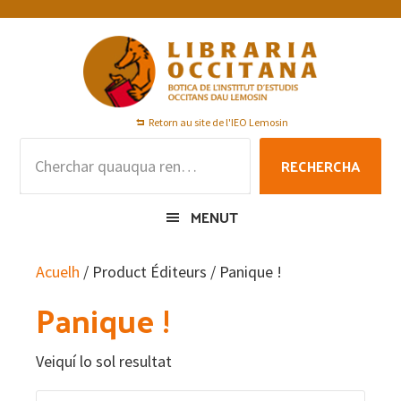
Skip
Skip
Skip
to
to
to
primary
main
footer
navigation
content
Retorn au site de l'IEO Lemosin
Rechercha
RECHERCHA
per
:
MENUT
Acuelh
/ Product Éditeurs / Panique !
Panique !
Veiquí lo sol resultat