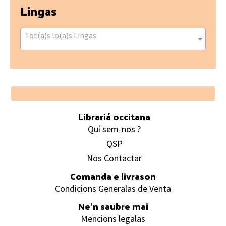
Lingas
Tot(a)s lo(a)s Lingas
Footer
Librariá occitana
Quí sem-nos ?
QSP
Nos Contactar
Comanda e livrason
Condicions Generalas de Venta
Ne’n saubre mai
Mencions legalas