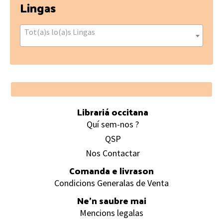
Lingas
Tot(a)s lo(a)s Lingas
Footer
Librariá occitana
Quí sem-nos ?
QSP
Nos Contactar
Comanda e livrason
Condicions Generalas de Venta
Ne’n saubre mai
Mencions legalas