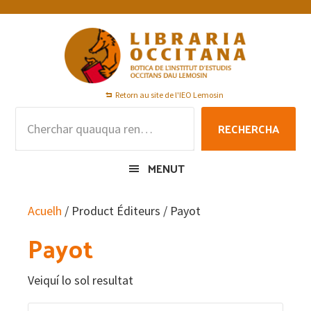
Skip
Skip
Skip
to
to
to
primary
main
footer
navigation
content
Retorn au site de l'IEO Lemosin
Rechercha
RECHERCHA
per
:
MENUT
Acuelh
/ Product Éditeurs / Payot
Payot
Veiquí lo sol resultat