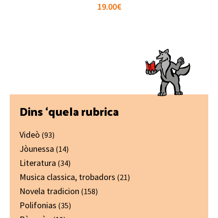
19.00
€
Primary
Dins ‘quela rubrica
Sidebar
Videò
(93)
Jòunessa
(14)
Literatura
(34)
Musica classica, trobadors
(21)
Novela tradicion
(158)
Polifonias
(35)