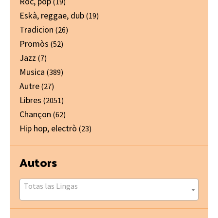
Ròc, pòp
(19)
Eskà, reggae, dub
(19)
Tradicion
(26)
Promòs
(52)
Jazz
(7)
Musica
(389)
Autre
(27)
Libres
(2051)
Chançon
(62)
Hip hop, electrò
(23)
Autors
Totas las Lingas