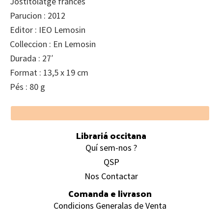
Jostitolatge francés
Parucion : 2012
Editor : IEO Lemosin
Colleccion : En Lemosin
Durada : 27′
Format : 13,5 x 19 cm
Pés : 80 g
Footer
Librariá occitana
Quí sem-nos ?
QSP
Nos Contactar
Comanda e livrason
Condicions Generalas de Venta