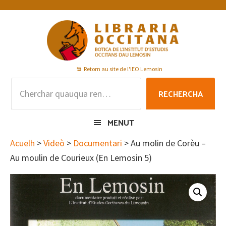
Skip
Skip
Skip
to
to
to
primary
main
footer
navigation
content
Retorn au site de l'IEO Lemosin
Rechercha
RECHERCHA
per
:
MENUT
Acuelh
>
Videò
>
Documentari
> Au molin de Corèu –
Au moulin de Courieux (En Lemosin 5)