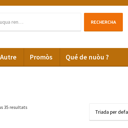
Rechercha
RECHERCHA
per
:
Autre
Promòs
Qué de nuòu ?
us 35 resultats