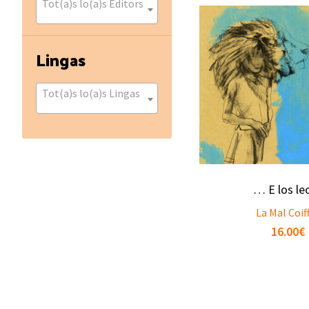
Tot(a)s lo(a)s Editors
Lingas
Tot(a)s lo(a)s Lingas
… E los le
La Mal Coif
16.00
€