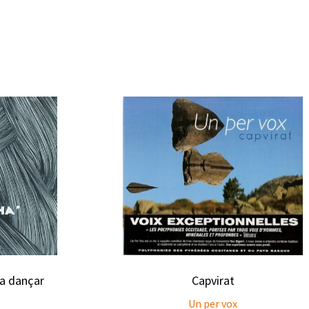
 a dançar
Capvirat
Un per vox