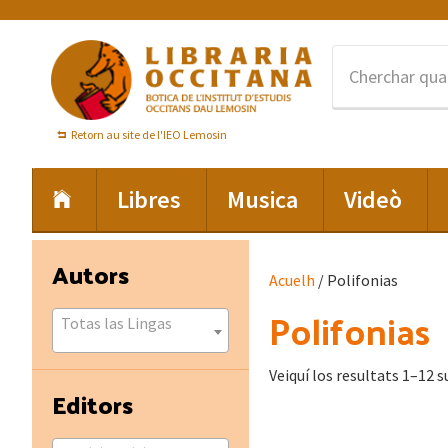
Skip
Skip
Skip
to
to
to
primary
main
footer
navigation
content
Retorn au site de l'IEO Lemosin
Libres
Musica
Videò
Primary
Autors
Acuelh
/ Polifonias
Sidebar
Polifonias
Totas las Lingas
Veiquí los resultats 1–12 s
Editors