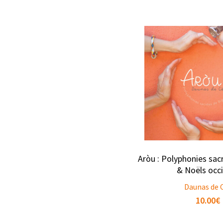
Aròu : Polyphonies sac
& Noëls occ
Daunas de 
10.00
€