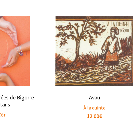
rées de Bigorre
Avau
itans
À la quinte
Còr
12.00
€