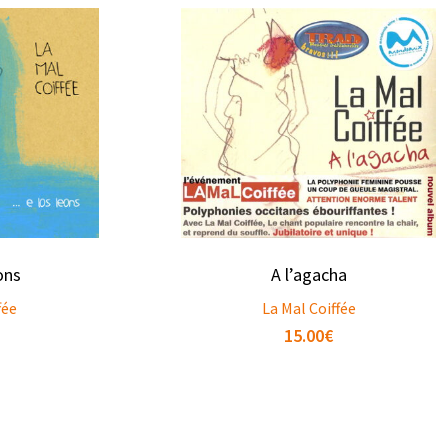
ons
A l’agacha
fée
La Mal Coiffée
15.00
€