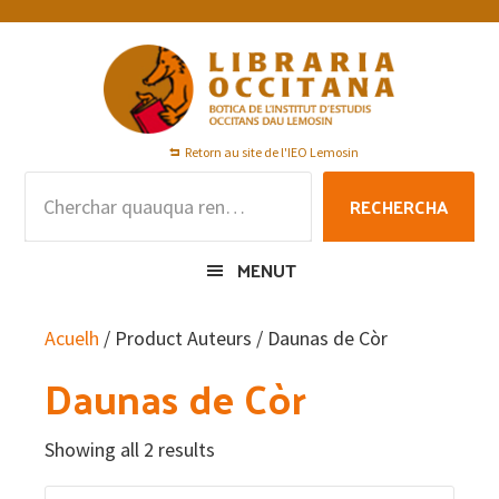
Skip
Skip
Skip
to
to
to
primary
main
footer
navigation
content
Retorn au site de l'IEO Lemosin
Rechercha
RECHERCHA
per
:
MENUT
Acuelh
/ Product Auteurs / Daunas de Còr
Daunas de Còr
Showing all 2 results