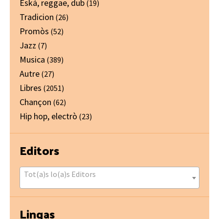
Eskà, reggae, dub
(19)
Tradicion
(26)
Promòs
(52)
Jazz
(7)
Musica
(389)
Autre
(27)
Libres
(2051)
Chançon
(62)
Hip hop, electrò
(23)
Editors
Tot(a)s lo(a)s Editors
Lingas