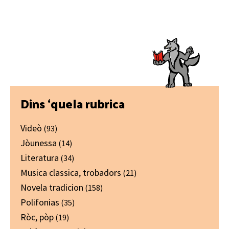
Primary
Dins ‘quela rubrica
Sidebar
Videò
(93)
Jòunessa
(14)
Literatura
(34)
Musica classica, trobadors
(21)
Novela tradicion
(158)
Polifonias
(35)
Ròc, pòp
(19)