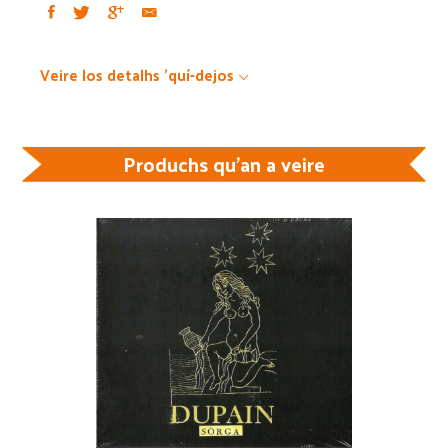
Veire los detalhs 'quí-dejos
Produchs qu'an a veire