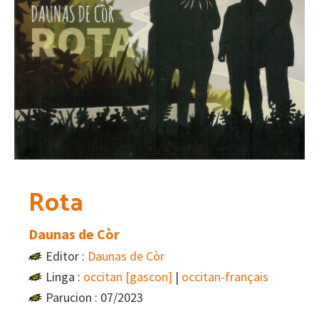
Rota
Daunas de Còr
Editor :
Daunas de Còr
Linga :
occitan [gascon]
|
occitan-français
Parucion : 07/2023