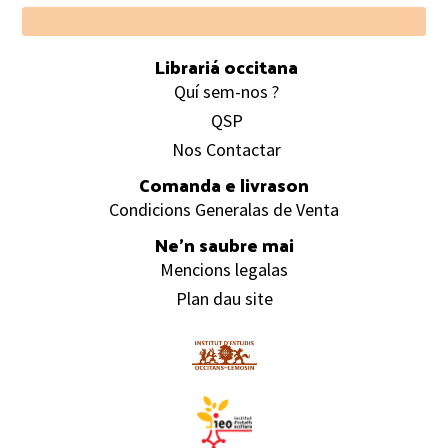
Footer
Librariá occitana
Quí sem-nos ?
QSP
Nos Contactar
Comanda e livrason
Condicions Generalas de Venta
Ne’n saubre mai
Mencions legalas
Plan dau site