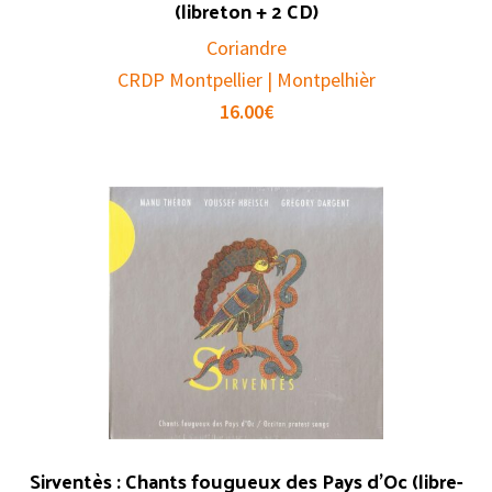
(libreton + 2 CD)
Coriandre
CRDP Montpellier | Montpelhièr
16.00
€
Sirventès : Chants fougueux des Pays d’Oc (libre-