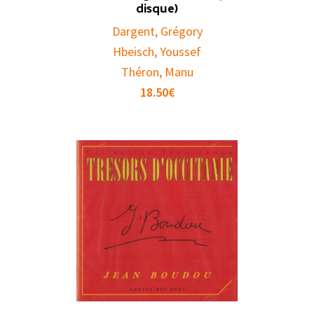
disque)
Dargent, Grégory
Hbeisch, Youssef
Théron, Manu
18.50
€