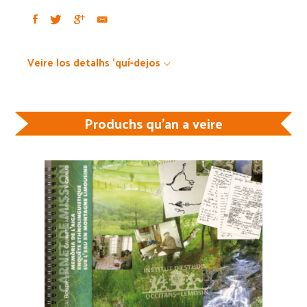
Veire los detalhs 'quí-dejos
Produchs qu'an a veire