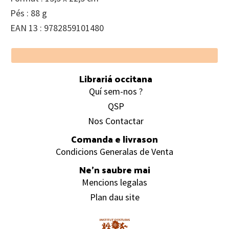
Pés : 88 g
EAN 13 : 9782859101480
Footer
Librariá occitana
Quí sem-nos ?
QSP
Nos Contactar
Comanda e livrason
Condicions Generalas de Venta
Ne’n saubre mai
Mencions legalas
Plan dau site