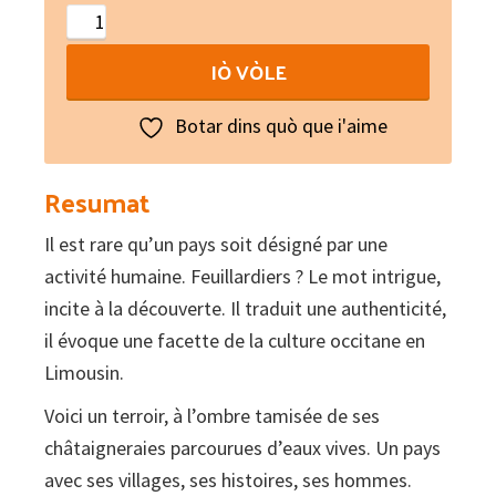
Au
pays
IÒ VÒLE
des
feuillardiers
Botar dins quò que i'aime
quantity
Resumat
Il est rare qu’un pays soit désigné par une
activité humaine. Feuillardiers ? Le mot intrigue,
incite à la découverte. Il traduit une authenticité,
il évoque une facette de la culture occitane en
Limousin.
Voici un terroir, à l’ombre tamisée de ses
châtaigneraies parcourues d’eaux vives. Un pays
avec ses villages, ses histoires, ses hommes.